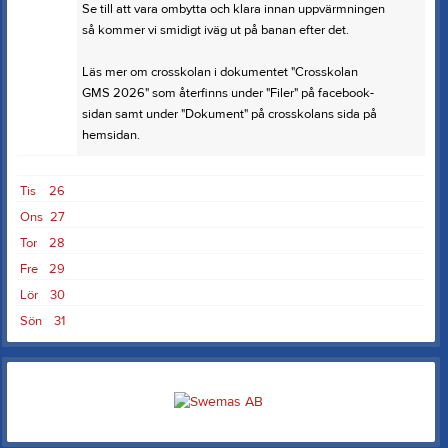
Se till att vara ombytta och klara innan uppvärmningen
så kommer vi smidigt iväg ut på banan efter det.
Läs mer om crosskolan i dokumentet "Crosskolan
GMS 2026" som återfinns under "Filer" på facebook-
sidan samt under "Dokument" på crosskolans sida på
hemsidan.
Tis
26
Ons
27
Tor
28
Fre
29
Lör
30
Sön
31