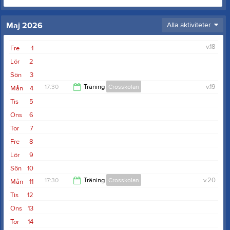
Maj 2026
Alla aktiviteter
v.18
Fre
1
Lör
2
Sön
3
17:30
Träning
Crosskolan
v.19
Mån
4
Tis
5
19:30
Ons
6
Tor
7
Fre
8
Lör
9
Sön
10
17:30
Träning
Crosskolan
v.20
Mån
11
Tis
12
19:30
Ons
13
Tor
14