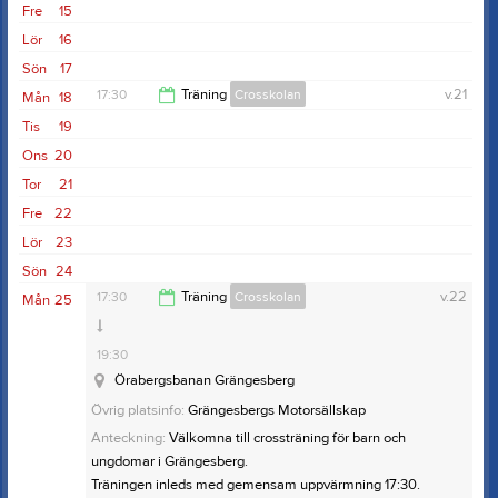
Fre
15
Lör
16
Sön
17
17:30
Träning
Crosskolan
v.21
Mån
18
Tis
19
19:30
Ons
20
Tor
21
Fre
22
Lör
23
Sön
24
17:30
Träning
Crosskolan
v.22
Mån
25
19:30
Örabergsbanan Grängesberg
Övrig platsinfo:
Grängesbergs Motorsällskap
Anteckning:
Välkomna till crossträning för barn och
ungdomar i Grängesberg.
Träningen inleds med gemensam uppvärmning 17:30.