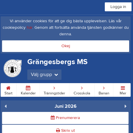
Logga in
Vi använder cookies för att ge dig bästa upplevelsen. Läs vår
cookiepolicy
här
. Genom att fortsätta använda tjänsten godkänner du
denna.
Okej
Grängesbergs MS
Välj grupp
Start
Kalender
Träningstider
Crosskola
Banan
Mer
Juni 2026
Prenumerera
Skriv ut