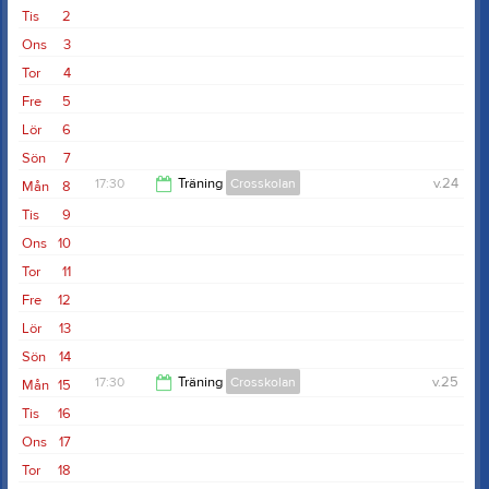
Tis
2
Ons
3
Tor
4
Fre
5
Lör
6
Sön
7
17:30
Träning
Crosskolan
v.24
Mån
8
Tis
9
19:30
Ons
10
Tor
11
Fre
12
Lör
13
Sön
14
17:30
Träning
Crosskolan
v.25
Mån
15
Tis
16
19:30
Ons
17
Tor
18