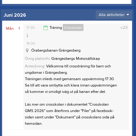
Juni 2026
Alla aktiviteter
17:30
Träning
Crosskolan
v.23
Mån
1
19:30
Örabergsbanan Grängesberg
Övrig platsinfo:
Grängesbergs Motorsällskap
Anteckning:
Välkomna till crossträning för barn och
ungdomar i Grängesberg.
Träningen inleds med gemensam uppvärmning 17:30.
Se till att vara ombytta och klara innan uppvärmningen
så kommer vi smidigt iväg ut på banan efter det.
Läs mer om crosskolan i dokumentet "Crosskolan
GMS 2026" som återfinns under "Filer" på facebook-
sidan samt under "Dokument" på crosskolans sida på
hemsidan.