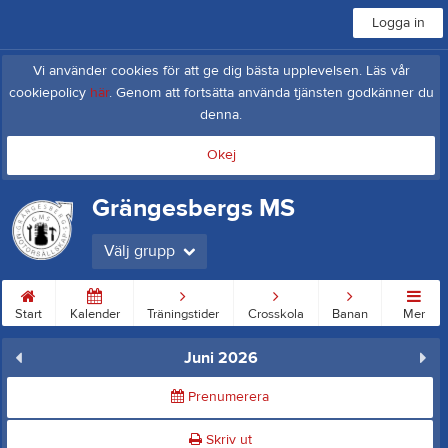
Logga in
Vi använder cookies för att ge dig bästa upplevelsen. Läs vår
cookiepolicy
här
. Genom att fortsätta använda tjänsten godkänner du
denna.
Okej
Grängesbergs MS
Välj grupp
Start
Kalender
Träningstider
Crosskola
Banan
Mer
Juni 2026
Prenumerera
Skriv ut