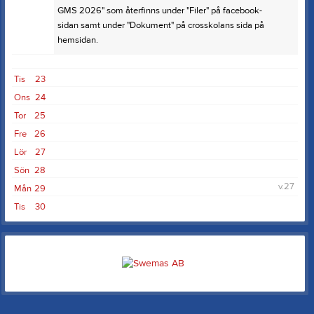
GMS 2026" som återfinns under "Filer" på facebook-
sidan samt under "Dokument" på crosskolans sida på
hemsidan.
Tis
23
Ons
24
Tor
25
Fre
26
Lör
27
Sön
28
v.27
Mån
29
Tis
30