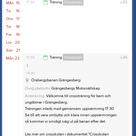
17:30
Träning
Crosskolan
v.25
Mån
15
Tis
16
19:30
Ons
17
Tor
18
Fre
19
Lör
20
Sön
21
17:30
Träning
Crosskolan
v.26
Mån
22
19:30
Örabergsbanan Grängesberg
Övrig platsinfo:
Grängesbergs Motorsällskap
Anteckning:
Välkomna till crossträning för barn och
ungdomar i Grängesberg.
Träningen inleds med gemensam uppvärmning 17:30.
Se till att vara ombytta och klara innan uppvärmningen
så kommer vi smidigt iväg ut på banan efter det.
Läs mer om crosskolan i dokumentet "Crosskolan