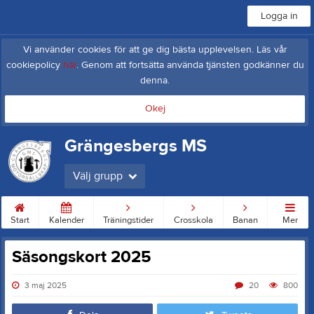
Logga in
Vi använder cookies för att ge dig bästa upplevelsen. Läs vår
cookiepolicy
här
. Genom att fortsätta använda tjänsten godkänner du
denna.
Okej
Grängesbergs MS
Välj grupp
Start
Kalender
Träningstider
Crosskola
Banan
Mer
Säsongskort 2025
3 maj 2025
20
800