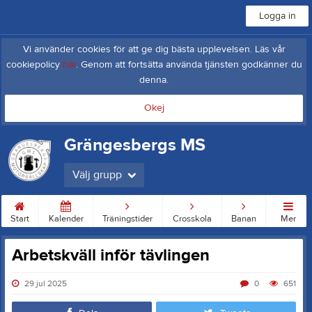
Logga in
Vi använder cookies för att ge dig bästa upplevelsen. Läs vår
cookiepolicy
här
. Genom att fortsätta använda tjänsten godkänner du
denna.
Okej
Grängesbergs MS
Välj grupp
Start
Kalender
Träningstider
Crosskola
Banan
Mer
Arbetskväll inför tävlingen
29 jul 2025
0
651